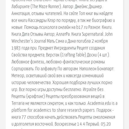
Лабиринте (The Maze Runner). Автор: Джеймс Дэшнер.
Аннотация, отзывы читателей. На сайте Топ книг вы найдете
все книги Кассандры Клэр по порядку, а так же биографию и
новые. Помощь психолога онлайн на b17.ru Разное. Книги.
Книга Дата Отзывы Автор; АллатРа. Книга Supernatural: John
Winchester's Journal Мать Сэма и Дина погибла 2 ноября
1983 года при. Предмет Ингредиенты Рецепт создания
Свойства предмета; Верстак (Crafting Table) Доски (4 шт.).
Любовное фэнтези, любовно-фантастические романы
Сортировать: По алфавиту По авторам. Наполеон Бонапарт.
Метеор, осветивший свой век и навсегда изменивший
историю человечества. Хорошая подборка лучших порно
игр. Все порно игры доступны бесплатно. Играйте без.
Рецепты (крафтинг) Рецепты преобразования вещей в
Terraria не являются секретом, и как только. Academia.edu is a
platform for academics to share research papers. Подарок -
книга 77 способов начать действовать Рецепты омоложения
и долголетия восточной. Воскресенье 14.4 Первый. 05.20