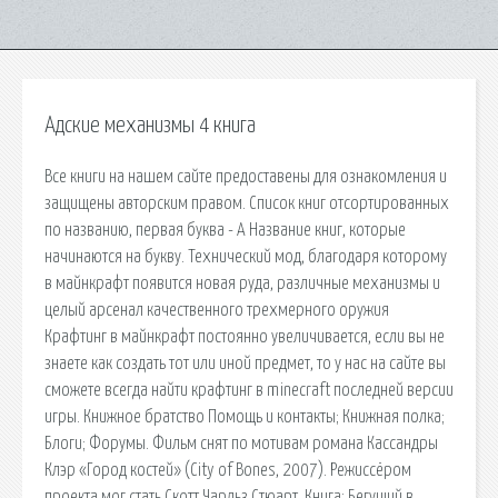
Адские механизмы 4 книга
Все книги на нашем сайте предоставены для ознакомления и
защищены авторским правом. Список книг отсортированных
по названию, первая буква - А Название книг, которые
начинаются на букву. Технический мод, благодаря которому
в майнкрафт появится новая руда, различные механизмы и
целый арсенал качественного трехмерного оружия
Крафтинг в майнкрафт постоянно увеличивается, если вы не
знаете как создать тот или иной предмет, то у нас на сайте вы
сможете всегда найти крафтинг в minecraft последней версии
игры. Книжное братство Помощь и контакты; Книжная полка;
Блоги; Форумы. Фильм снят по мотивам романа Кассандры
Клэр «Город костей» (City of Bones, 2007). Режиссёром
проекта мог стать Скотт Чарльз Стюарт. Книга: Бегущий в