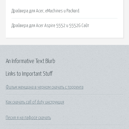
Драйвера для Acer, eMachines и Packard.
Драйвера для Acer Aspire 5552 и 5552G Сайт
An Informative Text Blurb
Links to Important Stuff
Фильм женщина в черном скачать с торрента
Как скачать call of duty инструкция
Песня я на пафосе скачать