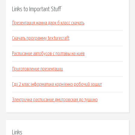
Links to Important Stuff
Презентация жанна дарк 6 класс скачать
Скачать программу texturecraft
Расписание автобусов с полтавы на киев
Приготовление презентации
Гдз 2 клас інформатика корнієнко робочий зошит
Электричка расписание дмитровская до тушино
Links