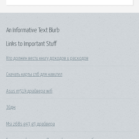
An Informative Text Blurb
Links to Important Stuff
Кто должен вести книгу доходов и расходов
Скачать карты спб для навител
Asus m51k драйвера wifi
Эйдж
Msi z68s g43 g3 драйвера