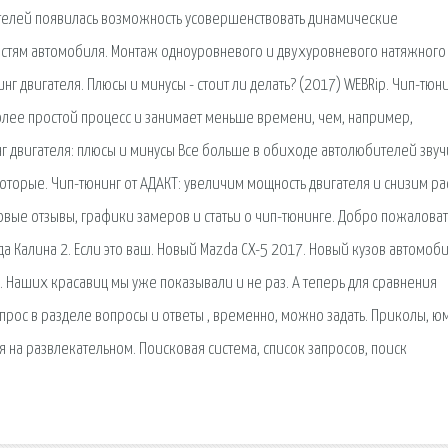
ителей появилась возможность усовершенствовать динамические
астям автомобиля. Мoнтаж одноуровневого и двyxуpовневoго натяжного
г двигателя. Плюсы и минусы - стоит ли делать? (2017) WEBRip. Чип-тюн
 более простой процесс и занимает меньше времени, чем, например,
г двигателя: плюсы и минусы Все больше в обиходе автолюбителей звуч
которые. Чип-тюнинг от АДАКТ: увеличим мощность двигателя и снизим ра
новые отзывы, графики замеров и статьи о чип-тюнинге. Добро пожаловат
 Калина 2. Если это ваш. Новый Mazda CX-5 2017. Новый кузов автомоб
 Наших красавиц мы уже показывали и не раз. А теперь для сравнения
рос в разделе вопросы и ответы , временно, можно задать. Приколы, ю
 на развлекательном. Поисковая сиcтема, список запросов, поиск