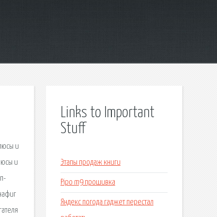
Links to Important
Stuff
плюсы и
люсы и
Этапы продаж книги
п-
Pipo m9 прошивка
 нафиг
Яндекс погода гаджет перестал
гателя