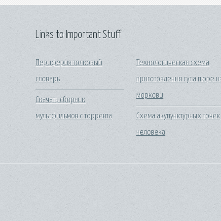
Links to Important Stuff
Периферия толковый
Технологическая схема
словарь
приготовления супа пюре и
моркови
Скачать сборник
мультфильмов с торрента
Схема акупунктурных точек
человека