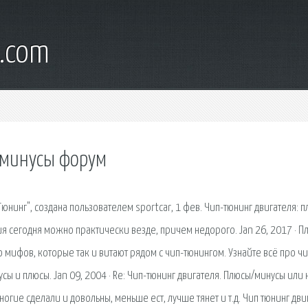
s.com
 минусы форум
Тюнинг", создана пользователем sportcar, 1 фев. Чип-тюнинг двигателя: 
 сегодня можно практически везде, причем недорого. Jan 26, 2017 · П
о мифов, которые так и витают рядом с чип-тюнингом. Узнайте всё про чи
нусы и плюсы. Jan 09, 2004 · Re: Чип-тюнинг двигателя. Плюсы/минусы или
огие сделали и довольны, меньше ест, лучше тянет и т.д. Чип тюнинг дви