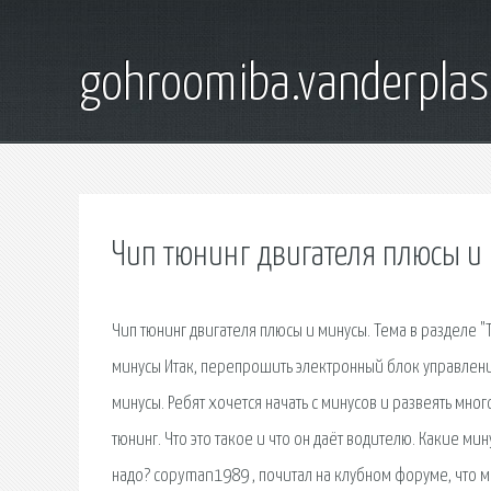
gohroomiba.vanderpla
Чип тюнинг двигателя плюсы и
Чип тюнинг двигателя плюсы и минусы. Тема в разделе "
минусы Итак, перепрошить электронный блок управления
минусы. Ребят хочется начать с минусов и развеять мног
тюнинг. Что это такое и что он даёт водителю. Какие ми
надо? copyman1989 , почитал на клубном форуме, что мн