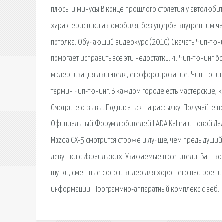
плюсы и минусы В конце прошлого столетия у автолюб
характеристики автомобиля, без ущерба внутренним ч
потолка. Обучающий видеокурс (2010) Скачать Чип-тюнин
помогает исправить все эти недостатки. 4. Чип-тюнинг
модернизация двигателя, его форсирование. Чип-тюнин
термин чип-тюнинг. В каждом городе есть мастерские, 
Смотрите отзывы. Подписаться на рассылку. Получайте 
Официальный Форум любителей LADA Kalina и новой Лада
Mazda CX-5 смотрится строже и лучше, чем предыдущий.
девушки с Израильских. Уважаемые посетители! Ваш воп
шутки, смешные фото и видео для хорошего настроения
информации. Программно-аппаратный комплекс с веб.