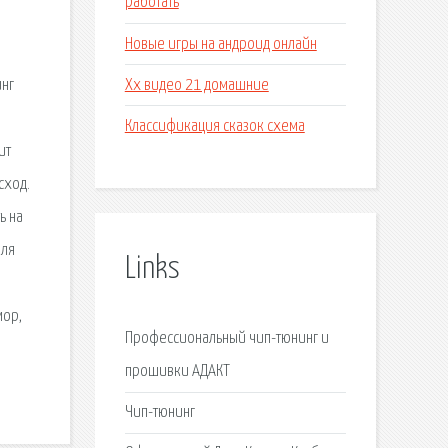
работать
Новые игры на андроид онлайн
Хх видео 21 домашние
инг
Классификация сказок схема
ит
сход.
ь на
иля
Links
мор,
Профессиональный чип-тюнинг и
прошивки АДАКТ
Чип-тюнинг