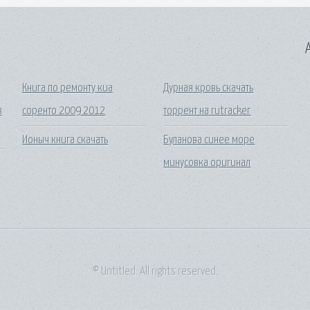
A
Книга по ремонту киа
Дурная кровь скачать
з
соренто 2009 2012
торрент на rutracker
Ионыч книга скачать
Буланова синее море
минусовка оригинал
© Untitled. All rights reserved.