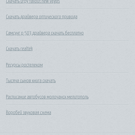
Скачать игру fallout new vegas
Скачать драйвера оптического привода
Самсунг р 503 драйвера скачать бесплатно
Скачать realtek
Ресурсы ростелеком
Тысяча сынов книга скачать
Расписание автобусов молочанск мелитополь
Воробей звуковая схема