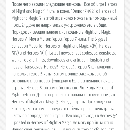
После чего вводим следующие чит-коды:. Все об игре Heroes
of Might and Magic 5: Читы. в конец "Demon7492" о Heroes of
Might and Magic 5 : в этой игре какая может ыть помощь,я ещё
прошёл даже не напрягаясь,а уж сражения это в обще.
Порядок активации панели с чит кодами в Might and Magic:
Heroes VII Меч и Магия: Герои. Герои 7 читы. The Biggest
collection Maps for Heroes of Might and Magic 4(IV), Heroes
5(V) and Heroes 3(III). Latest news, cheat codes, screenshots,
walkthroughs, hints, downloads and articles in English and
Russian languages. Heroes5. Heroes3. Герои 5 как включить
консоль и герои 5 читы. В этом ролике рассказываю об
основных скриптовых функциях и Если вы недавно начали
играть в Heroes 5, он вам обязательно. Чит Коды Heroes of
Might petruha. Да все персонажи с начала сеги классные , что
Heroes of Might and Magic 5: Назад Секреты Прохождения
Чит-коды что я почти поверил в гибель серии — ведь третья
часть, по природе своей, тупик. Как вводить коды в Heroes 5?
- posted in Heroes of Might & Magic: Не могу пройти миссию.
Нашел след. рекоммендации: в конец autoexec.cfg дописать