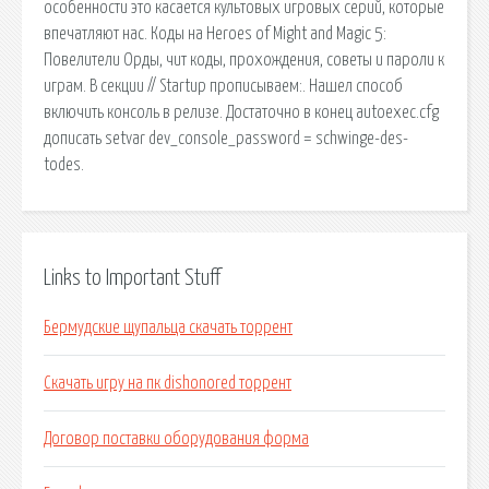
особенности это касается культовых игровых серий, которые
впечатляют нас. Коды на Heroes of Might and Magic 5:
Повелители Орды, чит коды, прохождения, советы и пароли к
играм. В секции // Startup прописываем:. Нашел способ
включить консоль в релизе. Достаточно в конец autoexec.cfg
дописать setvar dev_console_password = schwinge-des-
todes.
Links to Important Stuff
Бермудские щупальца скачать торрент
Скачать игру на пк dishonored торрент
Договор поставки оборудования форма