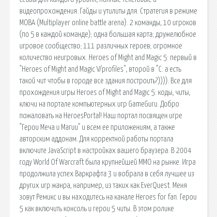
видеопрохождения. Гайды и утилиты для. Стратегия в режиме
MOBA (Multiplayer online battle arena). 2 команды, 10 игроков
(по 5 в каждой команде); одна большая карта; дружелюбное
игровое сообщество; 111 различных героев; огромное
количество неигровых. Heroes of Might and Magic 5: первый в
"Heroes of Might and Magic V/profiles", второй в "C: а есть
такой чит чтобы в городе все здания построить?)))). Все для
прохождения игры Heroes of Might and Magic 5: коды, читы,
ключи на портале компьютерных игр GameGuru. Добро
пожаловать на HeroesPortal! Наш портал посвящен игре
"Герои Меча и Магии" и всем ее приложениям, а также
авторским аддонам. Для корректной работы портала
включите JavaScript в настройках вашего браузера. В 2004
году World Of Warcraft была крупнейшей MMO на рынке. Игра
продолжила успех Варкрафта 3 и вобрала в себя лучшее из
других игр жанра, например, из таких как EverQuest. Меня
зовут Ремикс и вы находитесь на канале Heroes for fan. Герои
5 как включить консоль и герои 5 читы. В этом ролике