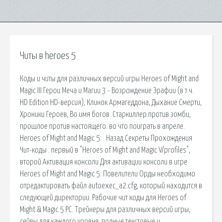
Читы в heroes 5
Коды и читы для различных версий игры Heroes of Might and
Magic III Герои Меча и Магии 3 - Возрождение Эрафии (в т.ч.
HD Edition HD-версия), Клинок Армагеддона, Дыхание Смерти,
Хроники Героев, Во имя богов. Старкиллер против зомби,
прошлое против настоящего: во что поиграть в апреле.
Heroes of Might and Magic 5: . Назад Секреты Прохождения
Чит-коды . первый в "Heroes of Might and Magic V/profiles",
второй Активация консоли Для активации консоли в игре
Heroes of Might and Magic 5: Повелители Орды необходимо
отредактировать файл autoexec_a2.cfg, который находится в
следующей директории. Рабочие чит коды для Heroes of
Might & Magic 5 PC. Трейнеры для различных версий игры,
сейвы для каждого уровня, полные текстовые и