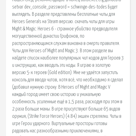
setvar dev_console_password = schwinge-des-todes Будет
выглядеть. В разделе представлены бесплатные читы для
Heroes Generals на Steam версию. скачать читы для игры
Might & Magic: Heroes 6 - странное убийство предводителя
могущественной династии Грифонов, по
распространяющимся слухам виновна в смерти правителя.
Читы для Heroes of Might and Magic 3. В этом разделе вы
найдете список наиболее популярных чит кодов для Героев 3
и инструкцию, как вводить эти коды. Я играю в золотую
версию 5-х героев (Gold edition). Мне не удаётся запустить
консоль для ввода читов, хотя всё, что необходимо я сделал
(добавил нужную строку. В Heroes of Might and Magic V
каждый город имеет свою историю и уникальную
особенность. усиленные ещё в 1,5 раза, расходуя при этом в
2 раза больше маны. В игре присутствуют больше 65 видов
оружия, (Strike Force Heroes) (4.84) экшен стрелялки. Читы в
игре Герои ударного. Виртуальные просторы готовы
радовать нас разнообразными приключениями, в