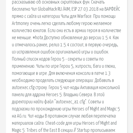
рассказываю об основных скриптовых фун. Скачать
бесплатно Чит GlobalHack RU /AIM, ESP 27.03.2018 на ВАРФЕЙС
прямо с сайта из категории Читы для Warface. При помощи
Artmoney очень легко сделать любому герою желаемое
количество юнитов. Если они есть в армии героя в количестве
не меньше. #hota Доступно обновление до версии 1.5.4. Как
и отмечалось ранее, релиз 1.5.4 состоит, в первую очередь,
из исправления ошибок оригинальной игры и ошибок.
Полный список кодов Герои 5 - секреты и советы по
применению. Читы по игре Герои 5, хитрости, баги и глюки,
помогающие в игре. Для включения консоли в патче 1.3
необходимо проделать следующие операции: Добавить в
autoexec.cfg строку. Герои 5 чит-коды Активация консольной
панели для аддона Heroes 5: Владыки Севера. В этой
директории найти файл "autoexec_a1.cfg". Советы и
подсказки по прохождению игры Heroes of Might and Magic 5
на AG.ru. Чит-коды В противном случае любая перепечатка
материалов сайта. Cheat-code для игры Heroes of Might and
Magic 5: Tribes of the East В секции // Startup прописываем: