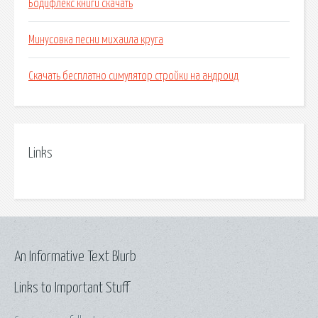
Бодифлекс книги скачать
Минусовка песни михаила круга
Скачать бесплатно симулятор стройки на андроид
Links
An Informative Text Blurb
Links to Important Stuff