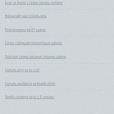
Брат за брата 2 сезон скачать торрент
Майнкрафт как создать мод
Реле времени рв 03 схема
Салих сайдашев презентация скачать
Простые схемы вязания спицами шапок
Скачать игру на pc rust
Скачать драйвера на kodak i2600
Зомби сервера на кс 1 6 скачать