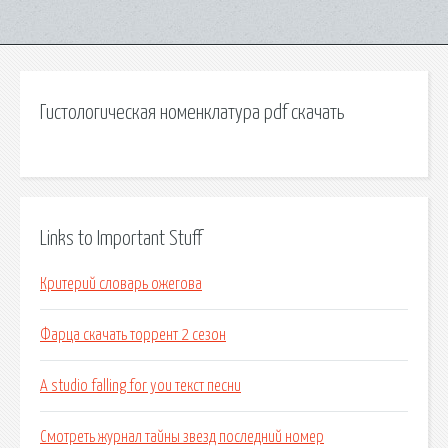
Гистологическая номенклатура pdf скачать
Links to Important Stuff
Критерий словарь ожегова
Фарца скачать торрент 2 сезон
A studio falling for you текст песни
Смотреть журнал тайны звезд последний номер