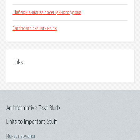
Шаблон анализа посещенного урока
Cardboard скачать на пк
Links
An Informative Text Blurb
Links to Important Stuff
Минус перчатки