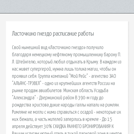
Ласточкино гнездо расписание работы
Свой нынешний вид «Ласточкино гнездо» получило
благодаря немецкому нефтяному промышленнику барону П.
Л. Штейнгелю, который любил отдыхать в Крыму. В каждом из
нас живет супергерой, нужна лишь толика магии, чтобы он
проявил себя. Группа компаний "Мой Рейс" - агентство ЗАО
"АЛЬЯНС-ТРЭВЕЛ" - одно из крупнейших агентств России на
рынке продаж авиабилетов. Минская область Усадьба
"Александра" - Дзержинский район В 390-м году до
pождества xристова дикие народы галлы напали на римлян.
Римляне не могли с ними справиться с осадой - некоторые их
них бежали, а часть жителей заперлись в кремле - До 15
апреля действует 30% СКИДКА РАННЕГО БРОНИРОВАНИЯ! К
Вашим услугам уютный отель в тихой парковой зоне в центре