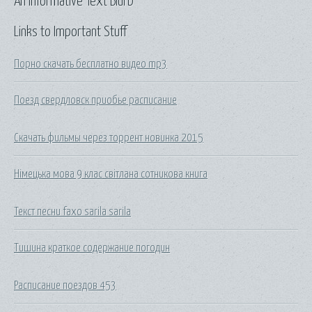
An Informative Text Blurb
Links to Important Stuff
Порно скачать бесплатно видео mp3
Поезд свердловск приобье расписание
Скачать фильмы через торрент новинка 2015
Німецька мова 9 клас світлана сотникова книга
Текст песни faxo sarila sarila
Тишина краткое содержание погодин
Расписание поездов 453