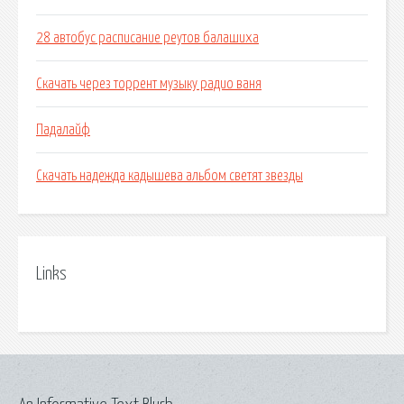
28 автобус расписание реутов балашиха
Скачать через торрент музыку радио ваня
Падалайф
Скачать надежда кадышева альбом светят звезды
Links