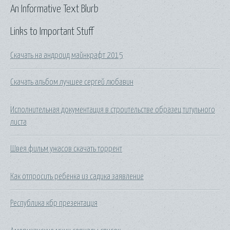
An Informative Text Blurb
Links to Important Stuff
Скачать на андроид майнкрафт 2015
Скачать альбом лучшее сергей любавин
Исполнительная документация в строительстве образец титульного
листа
Швея фильм ужасов скачать торрент
Как отпросить ребенка из садика заявление
Республика кбр презентация