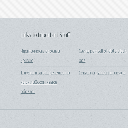
Links to Important Stuff
Идентичность юность и
Саундтрек call of duty black
кризис
ops
Титульный лист презентации
Сенатор группа википедия
на английском языке
образец