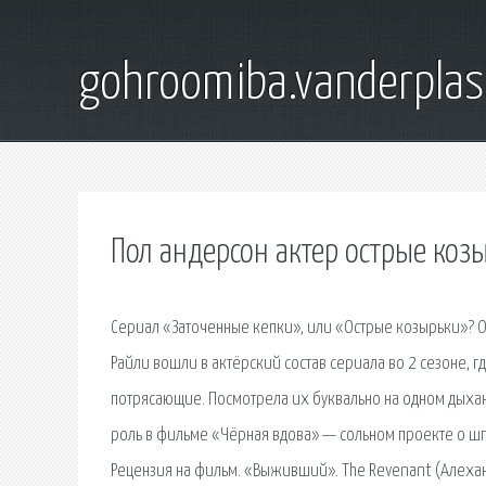
gohroomiba.vanderpla
Пол андерсон актер острые коз
Сериал «Заточенные кепки», или «Острые козырьки»? Од
Райли вошли в актёрский состав сериала во 2 сезоне, 
потрясающие. Посмотрела их буквально на одном дыхани
роль в фильме «Чёрная вдова» — сольном проекте о ш
Рецензия на фильм. «Выживший». The Revenant (Алехан