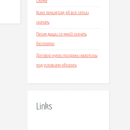
схема
Кино ленинград 46 все серии
скачать
Песня дыши со мной скачать
бесплатно
Договор купли продажи квартиры
под условием образец
Links