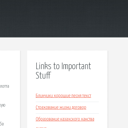
Links to Important
Stuff
лотта
Блинчики хорошие песня текст
кую
Страхование жизни договор
Образование казахского ханства
ба