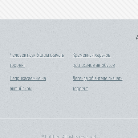
A
Человек паук 6 игры скачать
Кременная харьков
торрент
расписание автобусов
Неприкасаемые на
Легенда об ангеле скачать
английском
торрент
© Untitled. All rights reserved.