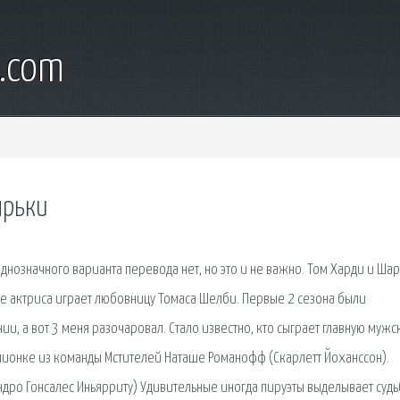
s.com
ырьки
нозначного варианта перевода нет, но это и не важно. Том Харди и Шар
где актриса играет любовницу Томаса Шелби. Первые 2 сезона были
и, а вот 3 меня разочаровал. Стало известно, кто сыграет главную мужс
пионке из команды Мстителей Наташе Романофф (Скарлетт Йоханссон).
дро Гонсалес Иньярриту) Удивительные иногда пируэты выделывает судь