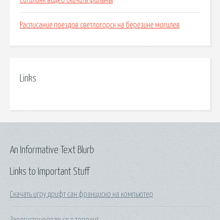
Ситилинк видео скачать фильмы
Расписание поездов светлогорск на березине могилев
Links
An Informative Text Blurb
Links to Important Stuff
Скачать игру дрифт сан франциско на компьютер
Зарегистрироваться в торрент