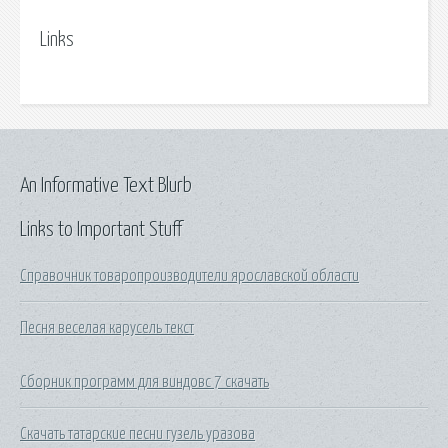
Links
An Informative Text Blurb
Links to Important Stuff
Справочник товаропроизводители ярославской области
Песня веселая карусель текст
Сборник программ для виндовс 7 скачать
Скачать татарские песни гузель уразова