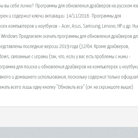
ы вы себе лично?. Программы для обновления драйверов на русском я
верен и содержит ключи активации. 14/11/2016 · Программы для
ех компьютеров и ноутбуков – Acer, Asus, Samsung, Lenovo, HP и др. Н
 – Windows Предлагаем скачать программы для обновления драйверов дл
редставлены последние версии 2019 года (32/64. Кроме драйверов,
, связанные с играми (так, что, если у вас есть проблемы с ними -
рограмма для поиска и обновления драйверов на компьютерах и ноутбука
вного и домашнего использования, поскольку содержит только официал
ать всего лишь одну кнопку "Обновить все" (см. на скриншоте выше).