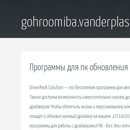
gohroomiba.vanderpla
Программы для пк обновления
DriverPack Solution — это бесплатная программа для а
Также доступна возможность самостоятельно скачать 
драйверов Чтобы облегчить жизнь и персональному комп
отыщет и обновит нужный драйвер на вашем. 27/10/201
программы для работы с драйверами! ПК - без. Или от