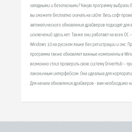
западными и безопасными? Какую программу выбрали б
вы сможете бесплатно скачать на сайте. Весь софт про
автоматического обновления драйверов подходят для вс
исключений здесь нет. Также они работают на всех ОС
Windows 10 на русском языке без регистрации и смс. П
программа также обновляет важные компоненты в Windows
возможно стоит проверить свою систему DriverHub – п
лаконичным интерфейсом. Она идеальна для корпорати
Для начала обновления драйверов - вам необходимо наж