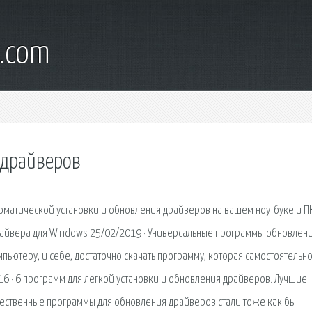
s.com
 драйверов
втоматической установки и обновления драйверов на вашем ноутбуке и ПК
драйвера для Windows 25/02/2019 · Универсальные программы обновлен
ьютеру, и себе, достаточно скачать программу, которая самостоятельн
6 · 6 программ для легкой установки и обновления драйверов. Лучшие
ечественные программы для обновления драйверов стали тоже как бы