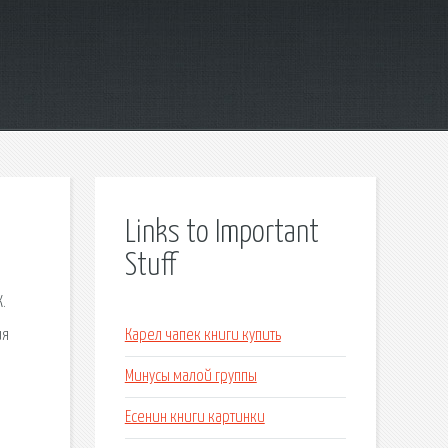
Links to Important
Stuff
.
ия
Карел чапек книги купить
о
Минусы малой группы
Есенин книги картинки