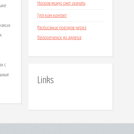
Носков минус снег скачать
зыке
Гугл ком контакт
икаких
Расписание поездов через
я
белореченск до адлера
х с
ьные.
Links