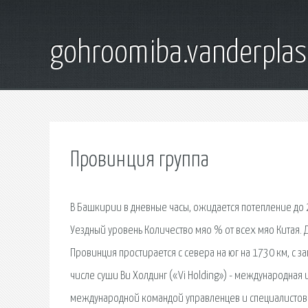
gohroomiba.vanderpla
Провинция группа
В Башкирии в дневные часы, ожидается потепление до 
Уездный уровень Количество мяо % от всех мяо Китая. Д
Провинция простирается с севера на юг на 1730 км, с за
числе суши Ви Холдинг («Vi Holding») - международна
международной командой управленцев и специалистов.