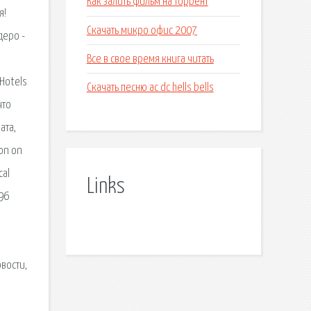
Как залить фильм на торрент
я!
Скачать микро офис 2007
деро -
Все в свое время книга читать
pHotels
Скачать песню ac dc hells bells
что
ата,
on on
cal
Links
596
вости,