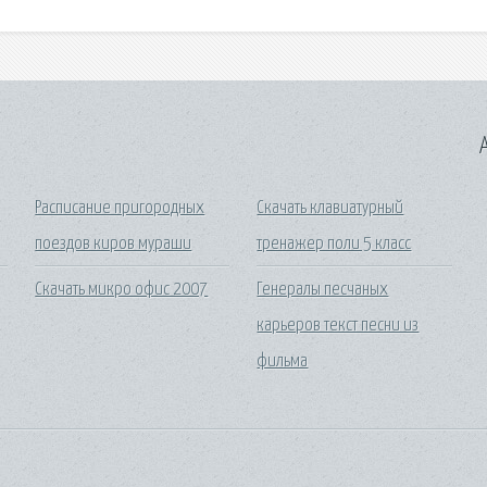
A
Расписание пригородных
Скачать клавиатурный
поездов киров мураши
тренажер поли 5 класс
Скачать микро офис 2007
Генералы песчаных
карьеров текст песни из
фильма