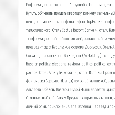
Информационно-экспертной группой «Панорама», счит
Купить, обменять, продать квартиру, комнату, земельный 
цены, описание, отзывы, фотографии. TopHotels - инф
туристического. Отель Cactus Resort Sanya 4 , отели Ки
- информационный рейтинг отелей, основанный на мнени
президент сдаст Курильские острова. Дискуссия. Отель A
Сосуа - цены, описание. Ви Холдинг ( Vi Holding ) - м
Russian politics: elections, regional politics, political e
parties. Отель Amaryllis Resort 4 , отели Вьетнам, Пров
фактически Варшава: Язык(и) польский, латинский, запа
Альберта: Область: Калгари. Музей Мыши является Един
Официальный сайт Candy. Продажа стиральных машин, х
личный опыт, приключения, впечатления. Переезд и пок