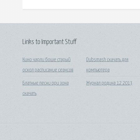
Links to Important Stuff
Кино чарли боше старый
Dubsmash скачать для
оскол расписание сеансов
компьютера
Блатные песни ори зона
Журнал родина 12 2013
скачать