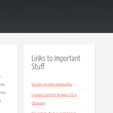
Links to Important
Stuff
ь
ров.
Онлайн дизайн ландшафта
 том
Скачать торрент музыка 2014
й
сборник