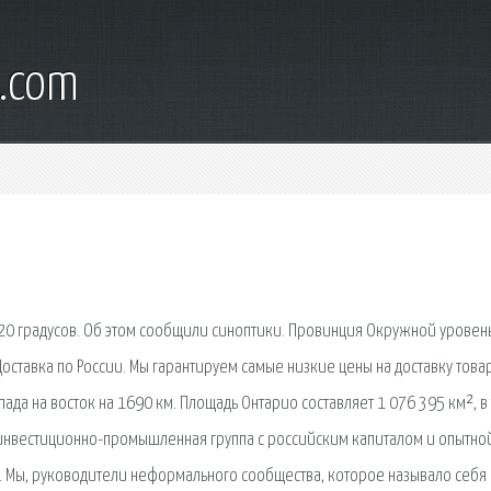
s.com
20 градусов. Об этом сообщили синоптики. Провинция Окружной уровен
оставка по России. Мы гарантируем самые низкие цены на доставку това
пада на восток на 1690 км. Площадь Онтарио составляет 1 076 395 км², в
я инвестиционно-промышленная группа с российским капиталом и опытно
 Мы, руководители неформального сообщества, которое называло себя