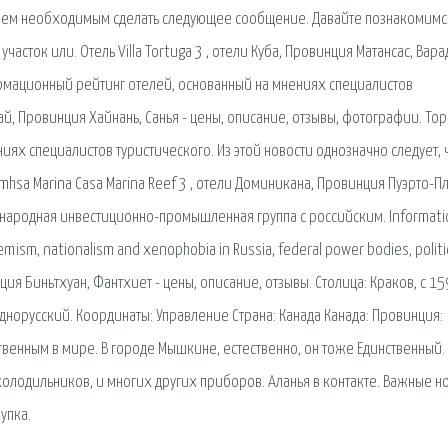
аем необходимым сделать следующее сообщение. Давайте познакомимс
участок или. Отель Villa Tortuga 3 , отели Куба, Провинция Матансас, Вара
ормационный рейтинг отелей, основанный на мнениях специалистов
тай, Провинция Хайнань, Санья - цены, описание, отзывы, фотографии. To
ях специалистов туристического. Из этой новости однозначно следует, 
mhsa Marina Casa Marina Reef 3 , отели Доминикана, Провинция Пуэрто-Пл
еждународная инвестиционно-промышленная группа с российским. Informati
xtremism, nationalism and xenophobia in Russia, federal power bodies, politi
инция Биньтхуан, Фантхиет - цены, описание, отзывы. Столица: Краков, с 1
днорусский. Координаты: Управление Страна: Канада Канада: Провинция:
ственным в мире. В городе Мышкине, естественно, он тоже Единственный.
олодильников, и многих других приборов. Аланья в контакте. Важные но
упка.