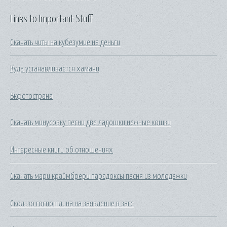
Links to Important Stuff
Скачать читы на кубезумие на деньги
Куда устанавливается хамачи
Вкфотострана
Скачать минусовку песни две ладошки нежные кошки
Интересные книги об отношениях
Скачать мари краймбрери парадоксы песня из молодежки
Сколько госпошлина на заявление в загс