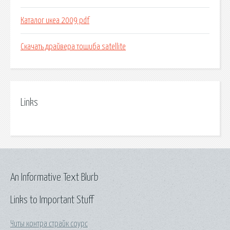
Каталог икеа 2009 pdf
Скачать драйвера тошиба satellite
Links
An Informative Text Blurb
Links to Important Stuff
Читы контра страйк соурс