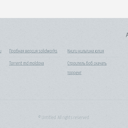
A
и
Пробная версия solidworks
Книги кильтина юлия
Torrent md moldova
Строитель боб скачать
торрент
© Untitled. All rights reserved.