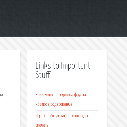
Links to Important
Stuff
ая
Коллекционер джона фаулза
краткое содержание
Игра барби дизайнер одежды
скачать