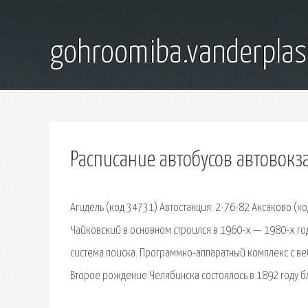
gohroomiba.vanderpla
Расписание автобусов автовокз
Агидель (код 34731) Автостанция: 2-76-82 Аксаково (ко
Чайковский в основном строился в 1960-х — 1980-х го
система поиска. Программно-аппаратный комплекс с в
Второе рождение Челябинска состоялось в 1892 году б