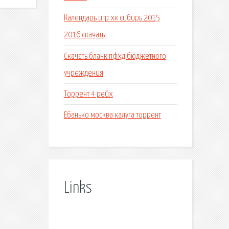
Календарь игр хк сибирь 2015
2016 скачать
Скачать бланк пфхд бюджетного
учреждения
Торрент 4 рейх
Ебанько москва калуга торрент
Links