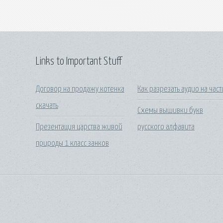
Links to Important Stuff
Договор на продажу котенка
Как разрезать аудио на част
скачать
Схемы вышивки букв
Презентация царства живой
русского алфавита
природы 1 класс занков