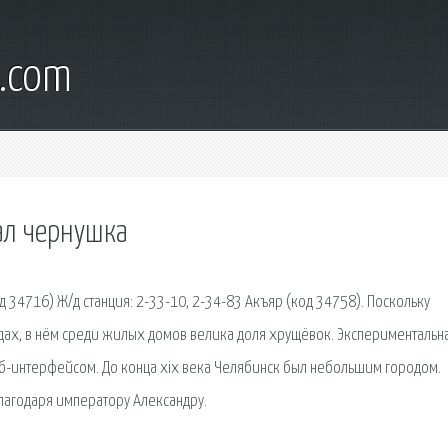
s.com
ал чернушка
д 34716) Ж/д станция: 2-33-10, 2-34-83 Акъяр (код 34758). Поскольку
дах, в нём среди жилых домов велика доля хрущёвок. Экспериментальн
еб-интерфейсом. До конца xix века Челябинск был небольшим городом.
лагодаря императору Александру.