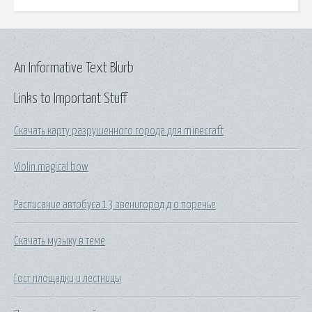
An Informative Text Blurb
Links to Important Stuff
Скачать карту разрушенного города для minecraft
Violin magical bow
Расписание автобуса 13 звенигород д о поречье
Скачать музыку в теме
Гост площадки и лестницы