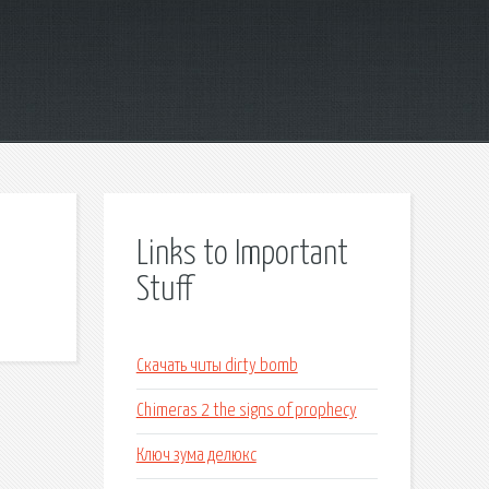
Links to Important
Stuff
Скачать читы dirty bomb
Chimeras 2 the signs of prophecy
Ключ зума делюкс