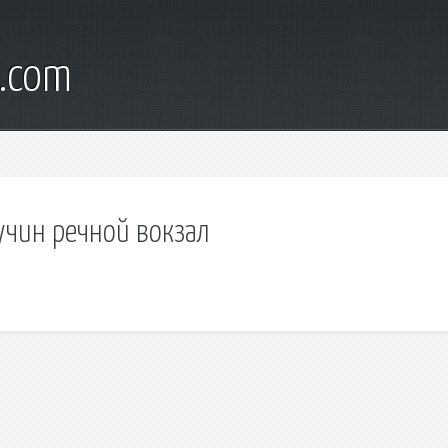
s.com
учин речной вокзал