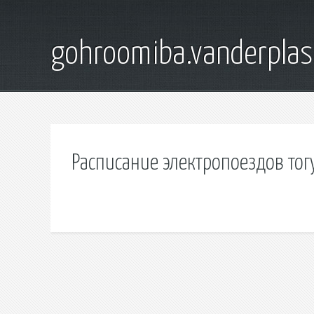
gohroomiba.vanderpla
Расписание электропоездов тог