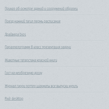
Приказ об осмотре зданий и сооружений образец
Поезд нижний тагил пермь расписание
Драйвера bios
Параллелограмм 8 класс презентация задачи
Животные татарстана красной книги
Гост на необрезную доску
Журнал гарри поттер шахматы все выпуски купить
Pixlr desktop