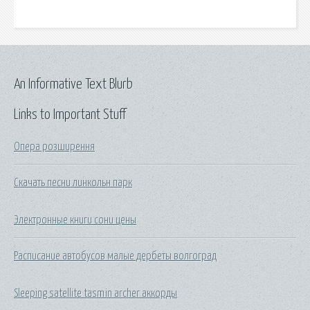
An Informative Text Blurb
Links to Important Stuff
Опера розширення
Скачать песни линкольн парк
Электронные книги сони цены
Расписание автобусов малые дербеты волгоград
Sleeping satellite tasmin archer аккорды