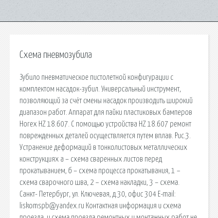
Схема пневмозубила
Зубило пневматическое пистолетной конфигурации с
комплектом насадок-зубил. Универсальный инструмент,
позволяющий за счёт смены насадок производить широкий
диапазон работ. Аппарат для пайки пластиковых бамперов
Horex HZ 18.607. С помощью устройства HZ 18.607 ремонт
поврежденных деталей осуществляется путем вплав. Рис.3.
Устранение деформаций в тонколистовых металлических
конструкциях а – схема сваренных листов перед
прокатыванием, б – схема процесса прокатывания, 1 –
схема сварочного шва, 2 – схема накладки, 3 – схема.
Санкт- Петербург, ул. Ключевая, д.30, офис 304 E-mail:
liskomspb@yandex.ru Контактная информация и схема
проезда. и схема проезда ремонтных и монтажных работ не