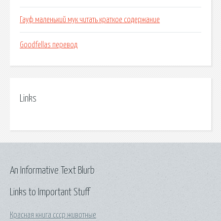
Гауф маленький мук читать краткое содержание
Goodfellas перевод
Links
An Informative Text Blurb
Links to Important Stuff
Красная книга ссср животные