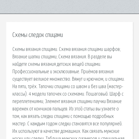
Схемы следок спицами
Схемы вязания спицами. Схема вязания спицами шарфов;
Вязание шапки спицами; Схема вязания. В разделе вы
найдете схемы вязания детских вещей спицами.
Профессиональные и эксклюзивные. Приёмов вязания
существует великое множество. Вяжут и крючком, и спицами.
На пяти, трёх. Тапочки спицами со швом и без шва (мастер-
классы). 4 модели тапочек со схемами. Пошаговый. Шарф с
переплетениями; Элемент вязания спицами паучки Вязание
варежек от кончиков пальцев. Из этой статьи вы узнаете о
том, как вязать следки спицами с помощью подробных
мастер. С каждым годом следки становятся все популярней.
Их используют в качестве домашних. Как связать мужские
носки или следки. Таблица мужских размеров и специальная