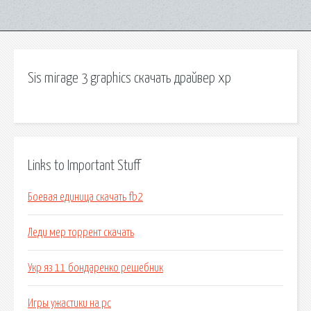
Sis mirage 3 graphics скачать драйвер xp
Links to Important Stuff
Боевая единица скачать fb2
Леди мер торрент скачать
Укр яз 11 бондаренко решебник
Игры ужастики на pc