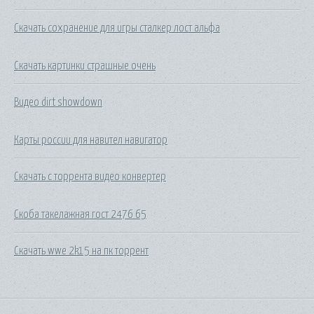
Скачать сохранение для игры сталкер лост альфа
Скачать картинки страшные очень
Видео dirt showdown
Карты россии для навител навигатор
Скачать с торрента видео конвертер
Скоба такелажная гост 2476 65
Скачать wwe 2k15 на пк торрент