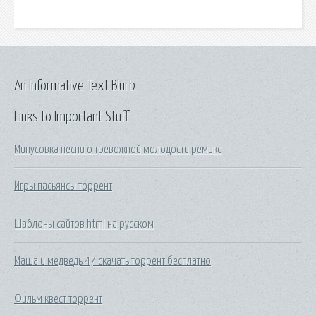
An Informative Text Blurb
Links to Important Stuff
Минусовка песни о тревожной молодости ремикс
Игры пасьянсы торрент
Шаблоны сайтов html на русском
Маша и медведь 47 скачать торрент бесплатно
Фильм квест торрент