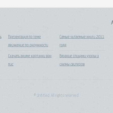
A
ь
Презентация по теме
Самые читаемые книги 2011
движение по окружности
года
Скачать аниме картинки ван
Вязание спицами узоры и
пис
схемы свитеров
© Untitled. All rights reserved.