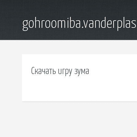
gohroomiba.vanderpla
Скачать игру зума