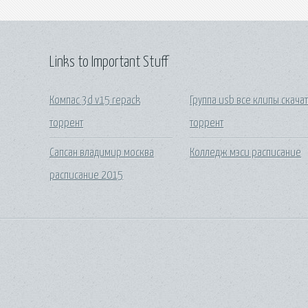
Links to Important Stuff
Компас 3d v15 repack
Группа usb все клипы скачат
торрент
торрент
Сапсан владимир москва
Колледж мэси расписание
расписание 2015