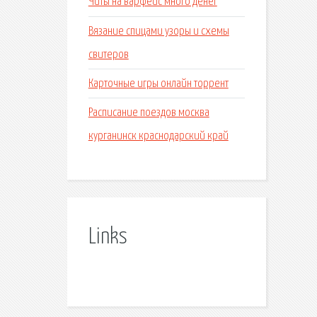
Читы на варфейс много денег
Вязание спицами узоры и схемы
свитеров
Карточные игры онлайн торрент
Расписание поездов москва
курганинск краснодарский край
Links