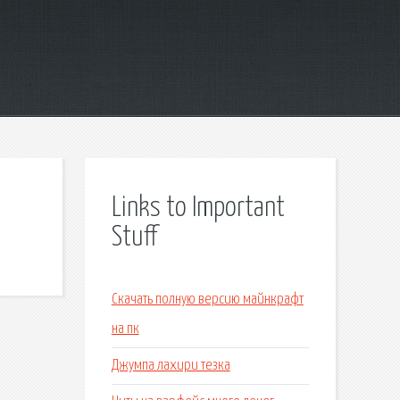
Links to Important
Stuff
Скачать полную версию майнкрафт
на пк
Джумпа лахири тезка