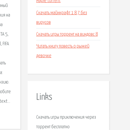
Maple torrent
ивный
Скачать майнкрафт 1 8 7 без
зия на
вирусов
на
Скачать игры торрент на виндовс 8
TA 5,
, FIFA
Читать книгу повесть о рыжей
девочке
чать
а:
нзию.
любите
Links
 text…
Скачать игры приключения через
торрент бесплатно