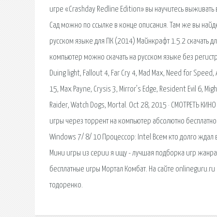
игре «Crashday Redline Edition» вы научитесь выживать 
Сад можно по ссылке в конце описания. Там же вы найде
русском языке для ПК (2014) Майнкрафт 1.5.2 скачать д
компьютер можно скачать на русском языке без регистра
Duing light, Fallout 4, Far Cry 4, Mad Max, Need for Speed,
15, Max Payne, Crysis 3, Mirror’s Edge, Resident Evil 6, Mig
Raider, Watch Dogs, Mortal. Oct 28, 2015 · СМОТРЕТЬ КИ
игры через торрент на компьютер абсолютно бесплатно
Windows 7/ 8/ 10 Процессор: Intel Всем кто долго жда
Мини игры из серии я ищу - лучшая подборка игр жанра
бесплатные игры Мортал Комбат. На сайте onlineguru.ru
тодоренко.