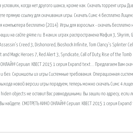
в условиях, когда нет другого шанса, кроме как. Скачать торрент игры Д
те прямую ссылку для скачивания игры. Скачать Симс 4 бесплатно Лицен
ля компьютера бесплатно (2014). Игры для взрослых - скачать бесплатно 
ции на сайте g4me.ru. В каких играх распространена Мафия 3, Skyrim, G
 Assassin's Creed 3, Dishonored, Bioshock Infinite, Tom Clancy's Splinter Cell
ht and Magic Heroes 7, Red Alert 3, Syndicate, Call of Duty, Rise of the Tomb
НО ОНЛАЙН! Сериал: КВЕСТ 2015 1 серия Expand text…. Предлагаем Вам ска
 и без. Скриншоты из игры Системные требования. Операционная систем
л выхода новой версии игры порадуем, теперь можно скачать Симс 4 лице
 hiden objects не оставит Вас равнодушными. Вы зашли по адресу, если 
 Вы найдете. СМОТРЕТЬ КИНО ОНЛАЙН! Сериал: КВЕСТ 2015 1 серия Expand