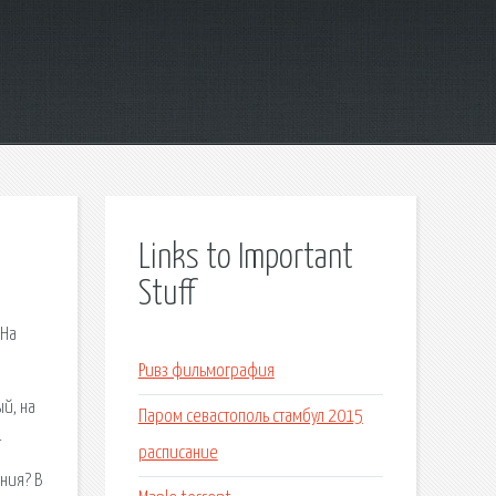
Links to Important
Stuff
 На
Ривз фильмография
й, на
Паром севастополь стамбул 2015
т
расписание
ния? В