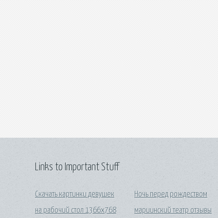
Links to Important Stuff
Скачать картинки девушек
Ночь перед рождеством
на рабочий стол 1366х768
мариинский театр отзывы