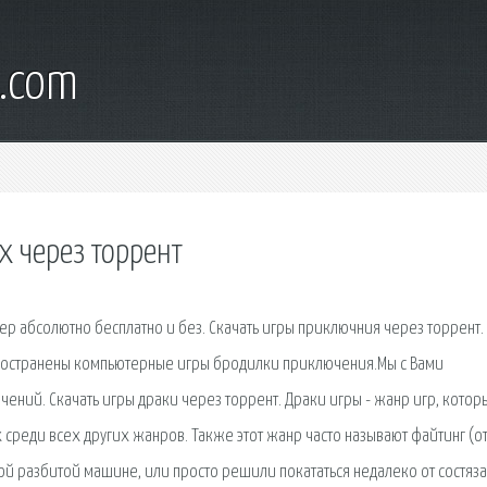
s.com
х через торрент
ер абсолютно бесплатно и без. Скачать игры приключния через торрент.
ространены компьютерные игры бродилки приключения.Мы с Вами
ений. Скачать игры драки через торрент. Драки игры - жанр игр, которы
среди всех других жанров. Также этот жанр часто называют файтинг (о
жой разбитой машине, или просто решили покататься недалеко от состяза