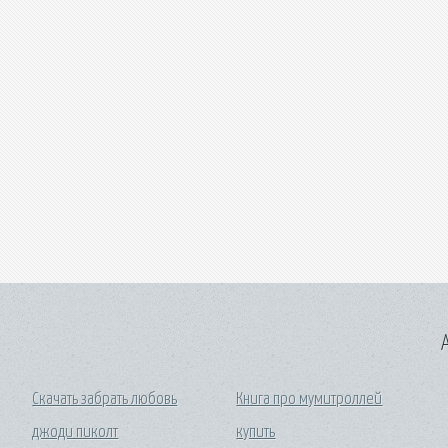
A
Скачать забрать любовь
Книга про мумитроллей
джоди пиколт
купить