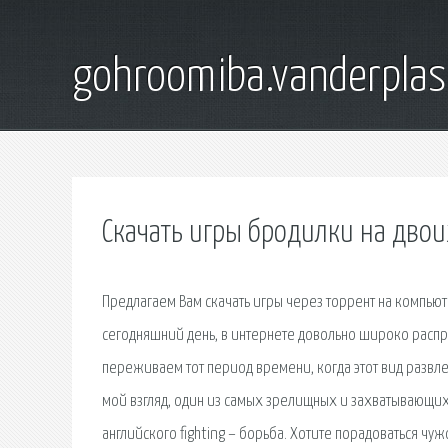
gohroomiba.vanderpla
Скачать игры бродилки на двои
Предлагаем Вам скачать игры через торрент на компьют
сегодняшний день, в интернете довольно широко расп
переживаем тот период времени, когда этот вид развлеч
мой взгляд, один из самых зрелищных и захватывающих 
английского fighting – борьба. Хотите порадоваться чу