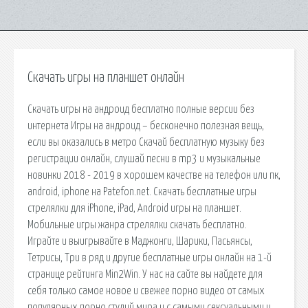
Скачать игры на планшет онлайн
Скачать игры на андроид бесплатно полные версии без
интернета Игры на андроид – бесконечно полезная вещь,
если вы оказались в метро Скачай бесплатную музыку без
регистрации онлайн, слушай песни в mp3 и музыкальные
новинки 2018 - 2019 в хорошем качестве на телефон или пк,
android, iphone на Patefon.net. Скачать бесплатные игры
стрелялки для iPhone, iPad, Android игры на планшет.
Мобильные игры жанра стрелялки скачать бесплатно.
Играйте и выигрывайте в Маджонги, Шарики, Пасьянсы,
Тетрисы, Три в ряд и другие бесплатные игры онлайн на 1-й
странице рейтинга Min2Win. У нас на сайте вы найдете для
себя только самое новое и свежее порно видео от самых
популярных порно студий мира и с самыми сексуальными и