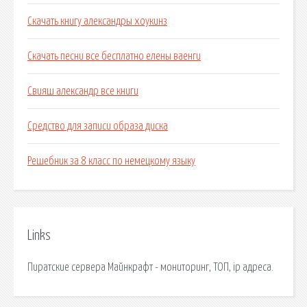
Скачать книгу александры хоукинз
Скачать песни все бесплатно елены ваенги
Свияш александр все книги
Средство для записи образа диска
Решебник за 8 класс по немецкому языку
Links
Пиратские сервера Майнкрафт - мониторинг, ТОП, ip адреса.