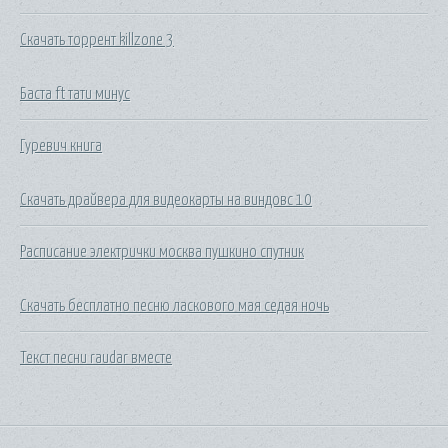
Скачать торрент killzone 3
Баста ft тати минус
Гуревич книга
Скачать драйвера для видеокарты на виндовс 10
Расписание электрички москва пушкино спутник
Скачать бесплатно песню ласкового мая седая ночь
Текст песни raudar вместе