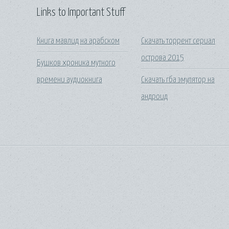
Links to Important Stuff
Книга мавлид на арабском
Скачать торрент сериал
острова 2015
Бушков хроника мутного
времени аудиокнига
Скачать гба эмулятор на
андроид