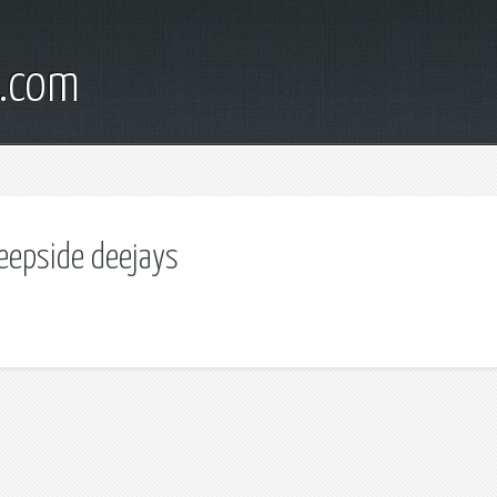
s.com
eepside deejays