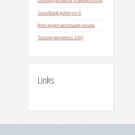
Образец договора установки котла
Soundbank guitar pro 6
Игра эрудит настольная скачать
Торрент мечтатели 2003
Links