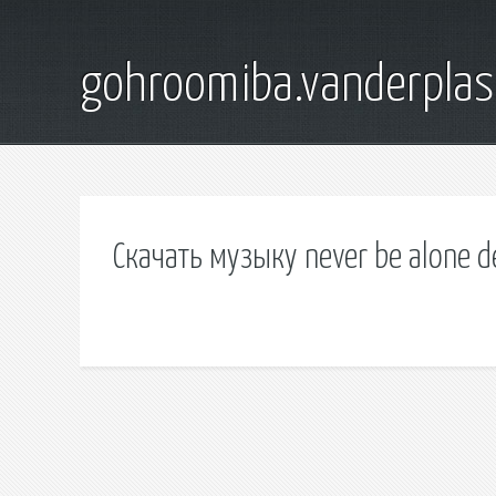
gohroomiba.vanderpla
Скачать музыку never be alone d