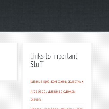
Links to Important
Stuff
Вязание крючком схемы животных
Игра барби дизайнер одежды
скачать