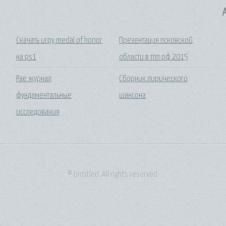
A
Скачать игру medal of honor
Презентация псковской
на ps1
области в тпп рф 2015
Рае журнал
Сборник лирического
фундаментальные
шансона
исследования
© Untitled. All rights reserved.