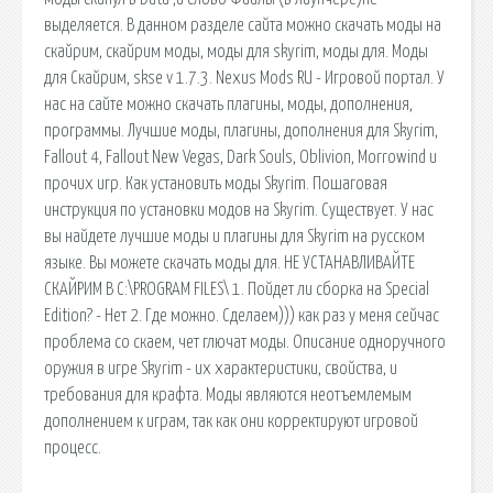
выделяется. В данном разделе сайта можно скачать моды на
скайрим, скайрим моды, моды для skyrim, моды для. Моды
для Скайрим, skse v 1.7.3. Nexus Mods RU - Игровой портал. У
нас на сайте можно скачать плагины, моды, дополнения,
программы. Лучшие моды, плагины, дополнения для Skyrim,
Fallout 4, Fallout New Vegas, Dark Souls, Oblivion, Morrowind и
прочих игр. Как установить моды Skyrim. Пошаговая
инструкция по установки модов на Skyrim. Существует. У нас
вы найдете лучшие моды и плагины для Skyrim на русском
языке. Вы можете скачать моды для. НЕ УСТАНАВЛИВАЙТЕ
СКАЙРИМ В C:\PROGRAM FILES\ 1. Пойдет ли сборка на Special
Edition? - Нет 2. Где можно. Сделаем))) как раз у меня сейчас
проблема со скаем, чет глючат моды. Описание одноручного
оружия в игре Skyrim - их характеристики, свойства, и
требования для крафта. Моды являются неотъемлемым
дополнением к играм, так как они корректируют игровой
процесс.