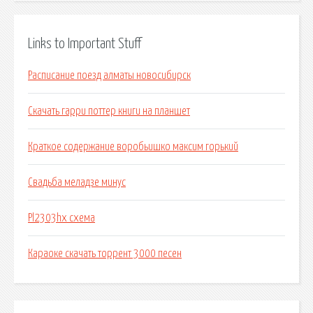
Links to Important Stuff
Расписание поезд алматы новосибирск
Скачать гарри поттер книги на планшет
Краткое содержание воробьишко максим горький
Свадьба меладзе минус
Pl2303hx схема
Караоке скачать торрент 3000 песен