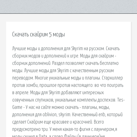
Скачать скайрим 5 моды
Лучшие моды и дополнения для Skyrim на русском. Скачать
сборник модов и дополнений к игре. Моды для скайрим -
сборник дополнений. Раздел позволяет скачать бесплатно
моды. Лучшие моды для Skyrim с качественным русским
переводом. Многие уникальные моды и плагины. Старкиллер
против зомби, прошлое против настоящего: во что поиграть
в апреле. Моды для Skyrim добавляют интересных
озвученных спутников, уникальные комплекты доспехов. Tes-
Game - У нас на сайте можно скачать - плагины, моды,
дополнения для oblivion, skyrim. Качественный enb, который
сделает Скайрим еще красивее и красочней. Всего
предусмотрено три. У меня какая-то фигня с лаунчером,я
моды скинул в Data ,а слово Файлы (в лаунчере)не