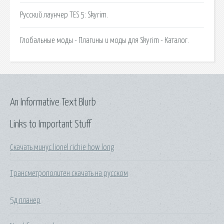
Русский лаунчер TES 5: Skyrim.
Глобальные моды - Плагины и моды для Skyrim - Каталог.
An Informative Text Blurb
Links to Important Stuff
Скачать минус lionel richie how long
Трансметрополитен скачать на русском
5д планер