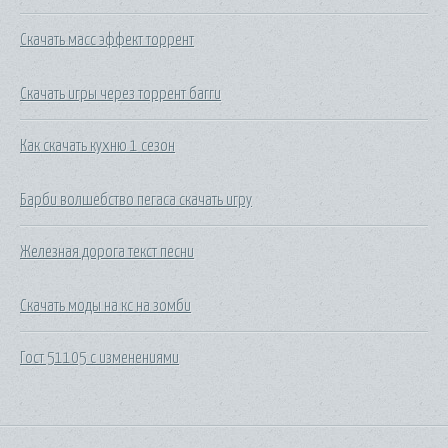
Cкачать масс эффект торрент
Скачать игры через торрент багги
Как скачать кухню 1 сезон
Барби волшебство пегаса скачать игру
Железная дорога текст песни
Скачать моды на кс на зомби
Гост 51105 с изменениями