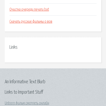
Очистка очереди печати bat
Скачать русские фильмы о вов
Links
An Informative Text Blurb
Links to Important Stuff
Unborn фильм смотреть онлайн