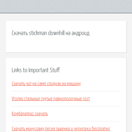
Скачать stickman downhill на андроид
Links to Important Stuff
Скачать чит на самп спидхак на машину
Уголки стальные гнутые равнополочные гост
Kogdanamaz скачать
Скачать минусовку песня львенка и черепахи бесплатно