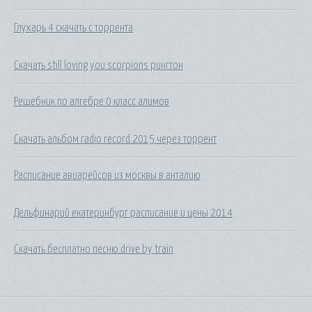
Глухарь 4 скачать с торрента
Скачать still loving you scorpions рингтон
Решебник по алгебре 0 класс алимов
Скачать альбом radio record 2015 через торрент
Расписание авиарейсов из москвы в анталию
Дельфинарий екатеринбург расписание и цены 2014
Скачать бесплатно песню drive by train