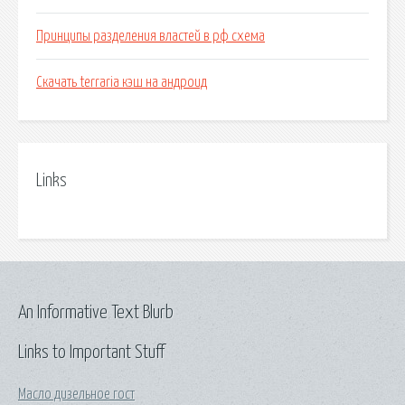
Принципы разделения властей в рф схема
Скачать terraria кэш на андроид
Links
An Informative Text Blurb
Links to Important Stuff
Масло дизельное гост