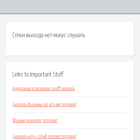
Сплин выхода нет минус слушать
Links to Important Stuff
Аудиокнига пелевин snuff скачать
Скачать фильмы по играм торрент
Фильм роналду торрент
Скачать игру i shall remain торрент