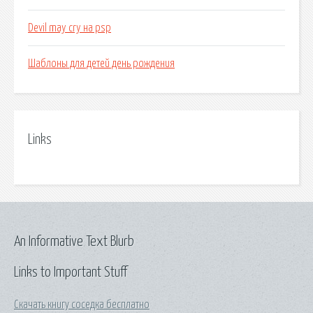
Devil may cry на psp
Шаблоны для детей день рождения
Links
An Informative Text Blurb
Links to Important Stuff
Скачать книгу соседка бесплатно