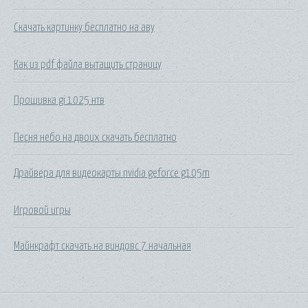
Скачать картинку бесплатно на аву
Как из pdf файла вытащить страницу
Прошивка gi 1025 нтв
Песня небо на двоих скачать бесплатно
Драйвера для видеокарты nvidia geforce g105m
Игровой игры
Майнкрафт скачать на виндовс 7 начальная