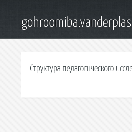
gohroomiba.vanderpla
Структура педагогического исс