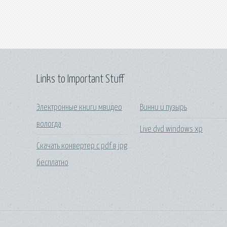
Links to Important Stuff
Электронные книги мвидео
Винни и пузырь
вологда
Live dvd windows xp
Скачать конвертер с pdf в jpg
бесплатно