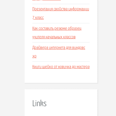
Презентация свойства информации
7 класс
Как составить резюме образец
учителя начальных классов
Драйвера интернета для виндовс
хр
Книги шейко от новичка до мастера
Links