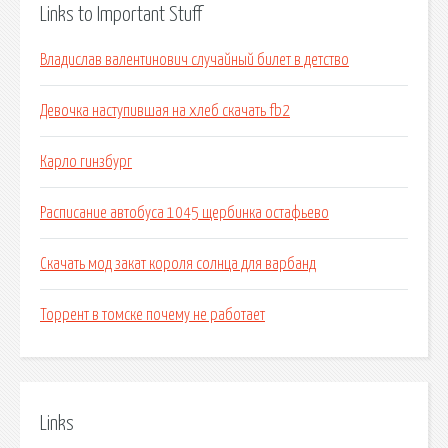
Links to Important Stuff
Владислав валентинович случайный билет в детство
Девочка наступившая на хлеб скачать fb2
Карло гинзбург
Расписание автобуса 1045 щербинка остафьево
Скачать мод закат короля солнца для варбанд
Торрент в томске почему не работает
Links