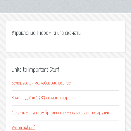
Управление гневом книга скачать
Links to Important Stuff
Белорусская можайск расписание
Княжна дэйзи 1983 скачать торрент
Скачать минусовку бременские музыканты песня друзей
Vacon nxl pdf