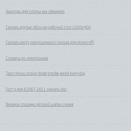
Аккорды для гитары как зажимать
Скачать крутые обои на рабочий стол 1600х900
Скачать карту разрушенного города для minecraft
Словарь по электронике
Текст песни snoop dogg smoke weed everyday
Гост р мэк 62067 2011 скачать doc
Вязание спицами детской шапки схема