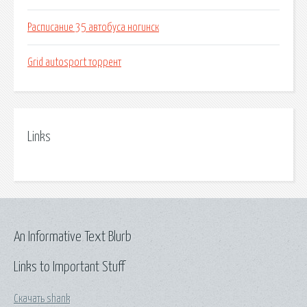
Расписание 35 автобуса ногинск
Grid autosport торрент
Links
An Informative Text Blurb
Links to Important Stuff
Скачать shank