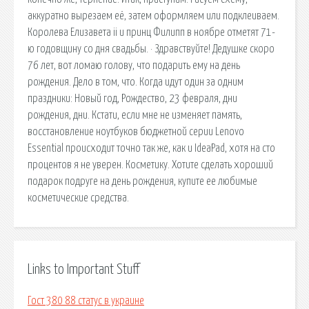
аккуратно вырезаем её, затем оформляем или подклеиваем.
Королева Елизавета ii и принц Филипп в ноябре отметят 71-
ю годовщину со дня свадьбы. · Здравствуйте! Дедушке скоро
76 лет, вот ломаю голову, что подарить ему на день
рождения. Дело в том, что. Когда идут один за одним
праздники: Новый год, Рождество, 23 февраля, дни
рождения, дни. Кстати, если мне не изменяет память,
восстановление ноутбуков бюджетной серии Lenovo
Essential происходит точно так же, как и IdeaPad, хотя на сто
процентов я не уверен. Косметику. Хотите сделать хороший
подарок подруге на день рождения, купите ее любимые
косметические средства.
Links to Important Stuff
Гост 380 88 статус в украине