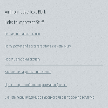
An Informative Text Blurb
Links to Important Stuff
Геннадий белимов книги
Harry potter and sorcerers stone скачать книгу
Иракли альбомы скачать
Заявление на увольнение лично
Презентация свойства информации 7 класс
Скачать песни владимира высоцкого через торрент бесплатно