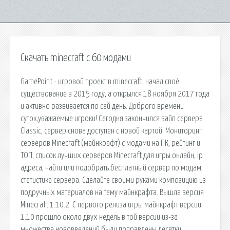
Скачать minecraft с 60 модами
GamePoint - игровой проект в minecraft, начал своё
существование в 2015 году, а открылся 18 ноября 2017 года
и активно развивается по сей день. Доброго времени
суток,уважаемые игроки! Сегодня закончился вайп сервера
Classic, сервер снова доступен с новой картой. Мониторинг
серверов Minecraft (майнкрафт) с модами на ПК, рейтинг и
ТОП, список лучших серверов Minecraft для игры онлайн, ip
адреса, найти или подобрать бесплатный сервер по модам,
статистика сервера. Сделайте своими руками композицию из
подручных материалов на тему майнкрафта. Вышла версия
Minecraft 1.10.2. С первого релиза игры майнкрафт версии
1.10 прошло около двух недель в той версии из-за
множества нововведений были поправлены десятки