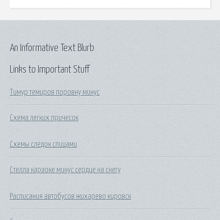
An Informative Text Blurb
Links to Important Stuff
Тимур темиров поровну минус
Схема легких причесок
Схемы следок спицами
Стелла караоке минус сердце на снегу
Расписания автобусов жихарево кировск